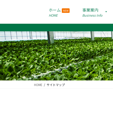
コ
ナ
ン
ビ
ホーム
事業案内
NEW
テ
ゲ
HOME
Business Info
ン
ー
ツ
シ
に
ョ
移
ン
動
に
移
動
HOME
サイトマップ