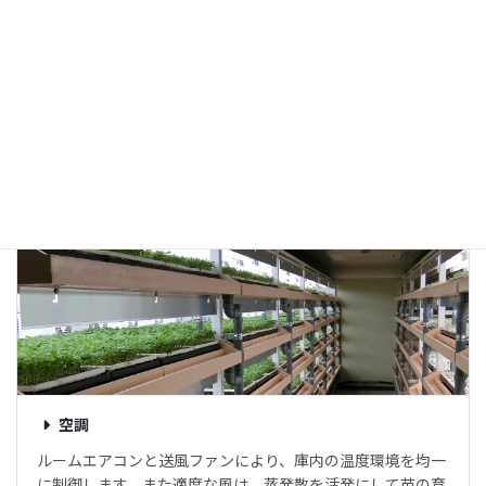
自動灌水
セルトレイ底面から、液肥を循環供給する方式で1回10分程
度の濯水により培地に十分な水が供給されます。セルトレイ
底面に空間を設けて、根の伸びだしを防止しています。（エ
ア・プルーニング）肥料濃度や灌水回数と感覚を調整するこ
とで苗質の制御も可能です。
空調
ルームエアコンと送風ファンにより、庫内の温度環境を均一
に制御します。また適度な風は、蒸発散を活発にして苗の育