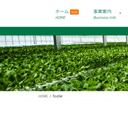
コ
ナ
ン
ビ
ホーム
事業案内
NEW
テ
ゲ
HOME
Business Info
ン
ー
ツ
シ
に
ョ
移
ン
動
に
移
動
HOME
footer